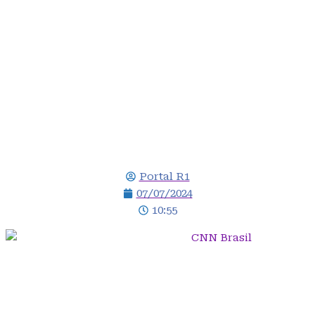
Galvão Bueno
sentencia: “Pior fase
da história da Seleção
Brasileira“; veja vídeo
Portal R1
07/07/2024
10:55