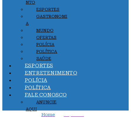
NTO
ESPORTES
GASTRONOMI
A
MUNDO
OFERTAS
POLÍCIA
POLÍTICA
SAÚDE
ESPORTES
ENTRETENIMENTO
POLÍCIA
POLÍTICA
FALE CONOSCO
ANUNCIE
AQUI
Home
Esportes
Galvão Bueno sentencia: “Pior fase da história da
Seleção Brasileira“; veja vídeo