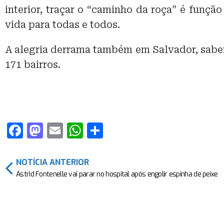
interior, traçar o “caminho da roça” é funç
vida para todas e todos.
A alegria derrama também em Salvador, saben
171 bairros.
F
M
E
W
S
a
a
m
h
h
c
st
ai
at
ar
NOTÍCIA ANTERIOR
e
o
l
s
e
Astrid Fontenelle vai parar no hospital após engolir espinha de peixe
b
d
A
o
o
p