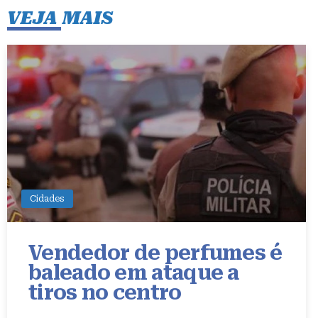
o
n
p
VEJA MAIS
k
Cidades
Vendedor de perfumes é
baleado em ataque a
tiros no centro