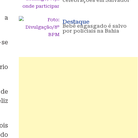
celebrações em Salvador
o a
Destaque
Bebê engasgado é salvo
por policiais na Bahia
-se
rio
 de
liz
ois
 do