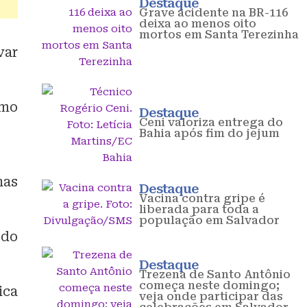
Destaque
Grave acidente na BR-116
deixa ao menos oito
mortos em Santa Terezinha
var
smo
Destaque
Ceni valoriza entrega do
Bahia após fim do jejum
nas
Destaque
Vacina contra gripe é
liberada para toda a
população em Salvador
 do
Destaque
Trezena de Santo Antônio
começa neste domingo;
ica
veja onde participar das