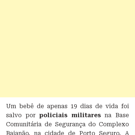
Um bebê de apenas 19 dias de vida foi
salvo por
policiais militares
na Base
Comunitária de Segurança do Complexo
Baianão, na cidade de Porto Seguro. A