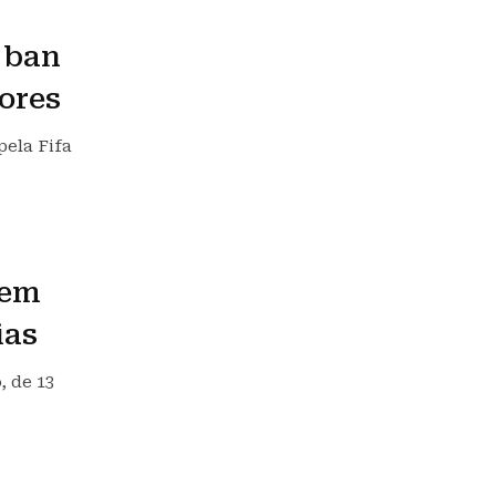
 ban
dores
pela Fifa
 em
ias
 de 13