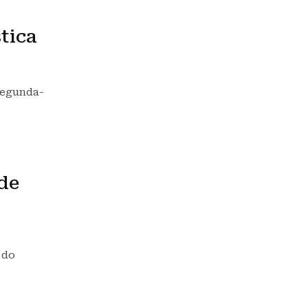
tica
segunda-
de
 do