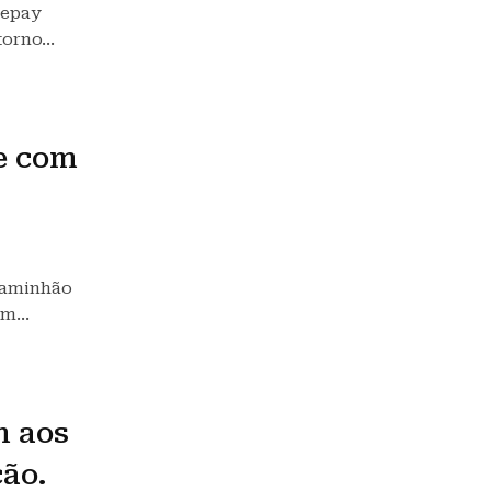
Depay
etorno…
e com
 caminhão
 em…
m aos
ão.