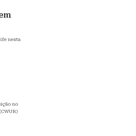
tem
ife nesta
sição no
s (CWUR)