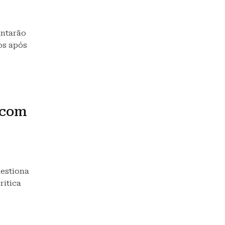
untarão
os após
 com
uestiona
ritica