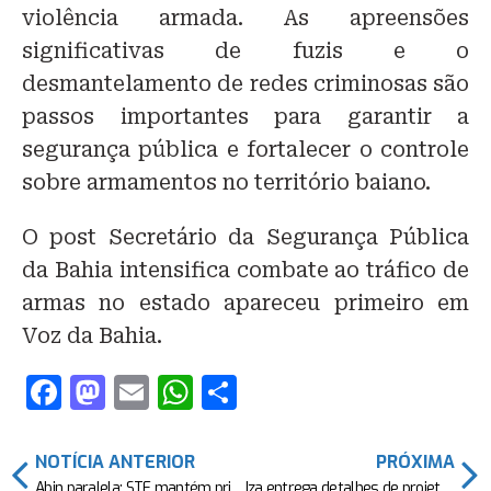
violência armada. As apreensões
significativas de fuzis e o
desmantelamento de redes criminosas são
passos importantes para garantir a
segurança pública e fortalecer o controle
sobre armamentos no território baiano.
O post Secretário da Segurança Pública
da Bahia intensifica combate ao tráfico de
armas no estado apareceu primeiro em
Voz da Bahia.
F
M
E
W
S
a
a
m
h
h
c
st
ai
at
ar
NOTÍCIA ANTERIOR
PRÓXIMA
Abin paralela: STF mantém prisão preventiva de suspeitos presos pela PF
Iza entrega detalhes de projetos futuros e novo álbum: “Muito especial“