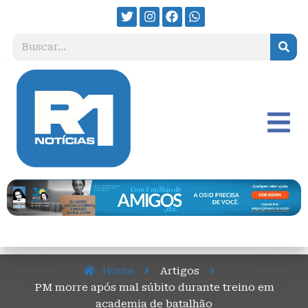
Home
Artigos
PM morre após mal súbito durante treino em
academia de batalhão