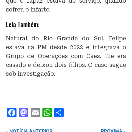
que o rapaz estava de serviço, quando
sofreu o infarto.
Leia Também:
Natural do Rio Grande do Sul, Felipe
estava na PM desde 2022 e integrava o
Grupo de Operações com Cães. Ele era
casado e deixou dois filhos. O caso segue
sob investigação.
F
M
E
W
S
a
a
m
h
h
c
st
ai
at
ar
NOTÍCIA ANTERIOR
PRÓXIMA