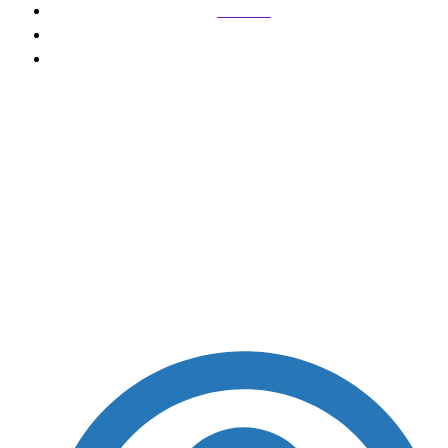
Polícia
Mulher é presa por racismo religioso após ataque
a terreiro em Salvador
Mulher é presa por
racismo religioso após
ataque a terreiro em
Salvador