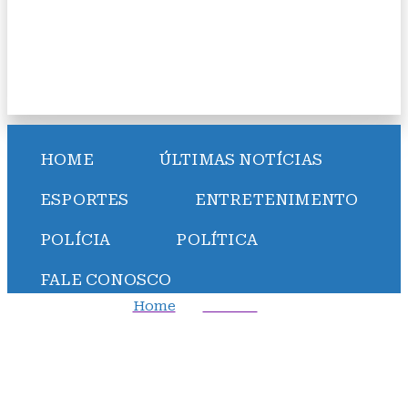
HOME
ÚLTIMAS NOTÍCIAS
ESPORTES
ENTRETENIMENTO
POLÍCIA
POLÍTICA
FALE CONOSCO
Home
Política
Morre Virgildásio de Senna, ex-prefeito de Salvador
cassado pelo regime militar
Morre Virgildásio de