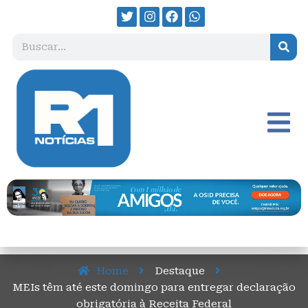
Home
Destaque
MEIs têm até este domingo para entregar declaração
obrigatória à Receita Federal