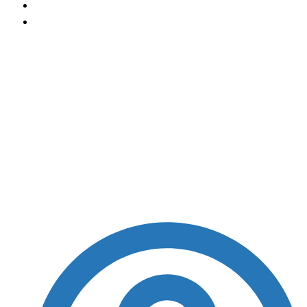
Investigados da Abin ‘paralela’ cogitaram atirar
na cabeça de Moraes
Investigados da Abin
‘paralela’ cogitaram
atirar na cabeça de
Moraes