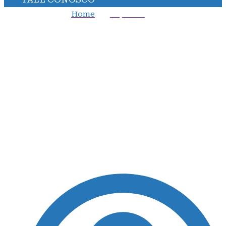
Home
Esportes
Imprensa argentina coloca meia do São Paulo na mira
do Boca Juniors
Imprensa argentina
coloca meia do São
Paulo na mira do Boca
Juniors