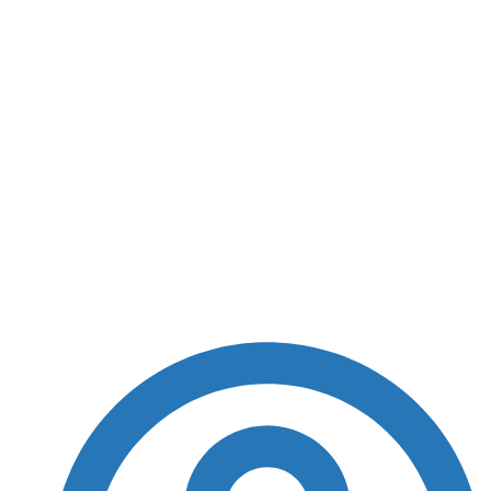
reforçar estoques de sangue na Bahia
Hemoba lança
campanha Junho
Vermelho para
reforçar estoques de
sangue na Bahia