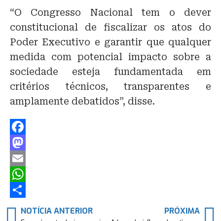
“O Congresso Nacional tem o dever
constitucional de fiscalizar os atos do
Poder Executivo e garantir que qualquer
medida com potencial impacto sobre a
sociedade esteja fundamentada em
critérios técnicos, transparentes e
amplamente debatidos”, disse.
F
a
M
c
a
E
e
s
m
W
b
t
a
h
S
NOTÍCIA ANTERIOR
PRÓXIMA