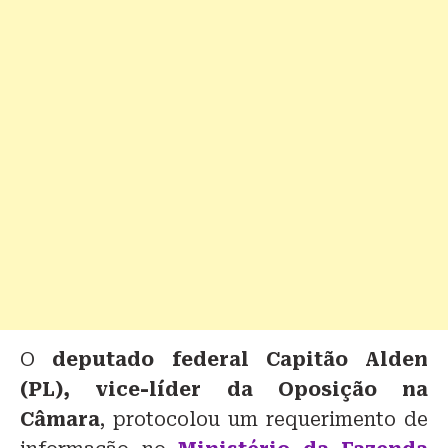
O
deputado federal Capitão Alden
(PL), vice-líder da Oposição na
Câmara
, protocolou um requerimento de