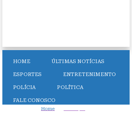
HOME
ÚLTIMAS NOTÍCIAS
ESPORTES
ENTRETENIMENTO
POLÍCIA
POLÍTICA
FALE CONOSCO
Home
Destaque
Aumento da Contribuição Social sobre Lucro Líquido
dos bancos está em debate, diz Randolfe