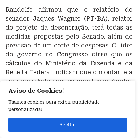
Randolfe afirmou que o relatório do
senador Jaques Wagner (PT-BA), relator
do projeto da desoneração, terá todas as
medidas propostas pelo Senado, além de
previsão de um corte de despesas. O líder
do governo no Congresso disse que os
cálculos do Ministério da Fazenda e da
Receita Federal indicam que o montante a
ser arrecadado com os projetos sugeridos
pelos senadores é insuficiente para
Aviso de Cookies!
equalizar a renúncia fiscal com a
Usamos cookies para exibir publicidade
desoneração.
personalizada!
Questionado sobre o prazo exíguo para
Aceitar
discussão e votação da desoneração,