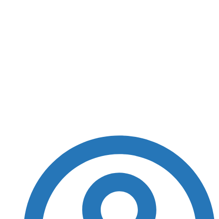
Aumento da
Contribuição Social
sobre Lucro Líquido
dos bancos está em
debate, diz Randolfe