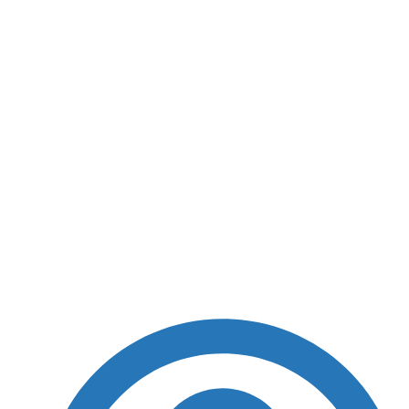
Você sabe o que é um naturólogo? Câmara debate
nesta terça (2) uma data para a profissão
Você sabe o que é um
naturólogo? Câmara
debate nesta terça (2)
uma data para a
profissão