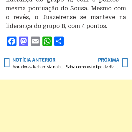
mesma pontuação do Sousa. Mesmo com
o revés, o Juazeirense se manteve na
liderança do grupo B, com 4 pontos.
F
M
E
W
S
a
a
m
h
h
c
st
ai
at
ar
NOTÍCIA ANTERIOR
PRÓXIMA
e
o
l
s
e
Moradores fecham via no bairo de Canabrava
Saiba como este tipo de dívida faz seu banco bloquear seu saldo
b
d
A
o
o
p
o
n
p
k