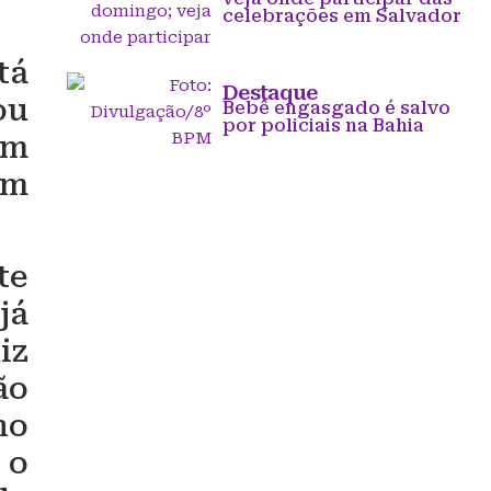
celebrações em Salvador
tá
Destaque
ou
Bebê engasgado é salvo
por policiais na Bahia
em
am
te
já
iz
ão
no
 o