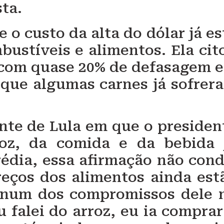
sta.
o custo da alta do dólar já es
ustíveis e alimentos. Ela cit
o com quase 20% de defasagem 
e que algumas carnes já sofrer
cente de Lula em que o presiden
roz, da comida e da bebida 
édia, essa afirmação não cond
reços dos alimentos ainda est
, num dos compromissos dele 
u falei do arroz, eu ia comprar