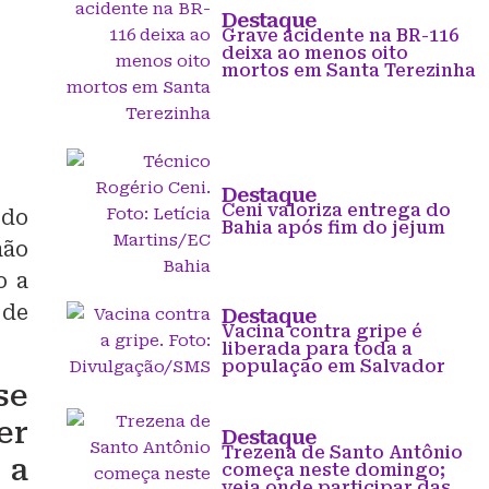
Destaque
Grave acidente na BR-116
deixa ao menos oito
mortos em Santa Terezinha
Destaque
Ceni valoriza entrega do
 do
Bahia após fim do jejum
não
o a
 de
Destaque
Vacina contra gripe é
liberada para toda a
população em Salvador
se
er
Destaque
Trezena de Santo Antônio
 a
começa neste domingo;
veja onde participar das