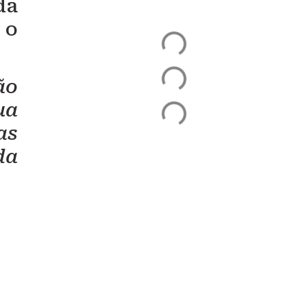
da
 o
ão
ua
as
da