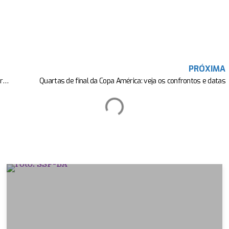
PRÓXIMA
Mumuzinho grava DVD em SP nesta quarta; saiba como comprar ingressos
Quartas de final da Copa América: veja os confrontos e datas