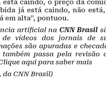
á está caindo, o preço da comi
bida já está caindo, não está,
á em alta”, pontuou.
ncia artificial na
CNN Brasil
s
 de vídeos dos jornais de s
mações são apuradas e checad
al também passa pela revisão 
 Clique aqui para saber mais
 da CNN Brasil)