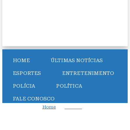
HOME
ÚLTIMAS NOTÍCIAS
ESPORTES
ENTRETENIMENTO
POLÍCIA
POLÍTICA
FALE CONOSCO
Home
Política
STF concorda com Tarcísio e mantém veto a inspeções
periódicas de elevadores