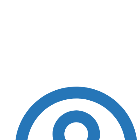
STF concorda com
Tarcísio e mantém
veto a inspeções
periódicas de
elevadores