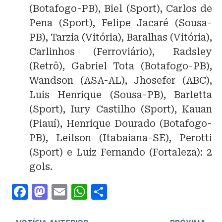
(Botafogo-PB), Biel (Sport), Carlos de
Pena (Sport), Felipe Jacaré (Sousa-
PB), Tarzia (Vitória), Baralhas (Vitória),
Carlinhos (Ferroviário), Radsley
(Retrô), Gabriel Tota (Botafogo-PB),
Wandson (ASA-AL), Jhosefer (ABC),
Luis Henrique (Sousa-PB), Barletta
(Sport), Iury Castilho (Sport), Kauan
(Piauí), Henrique Dourado (Botafogo-
PB), Leilson (Itabaiana-SE), Perotti
(Sport) e Luiz Fernando (Fortaleza): 2
gols.
F
M
E
W
S
a
a
m
h
h