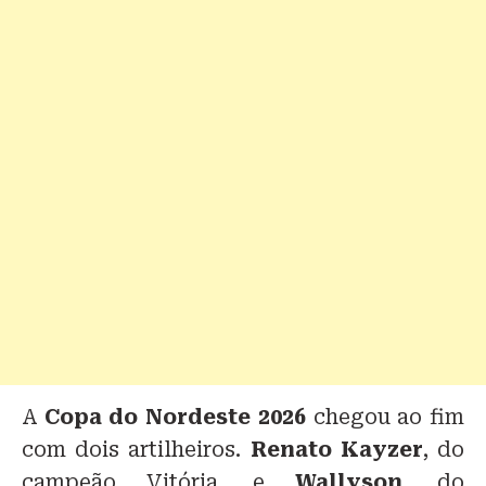
A
Copa do Nordeste 2026
chegou ao fim
com dois artilheiros.
Renato Kayzer
, do
campeão Vitória, e
Wallyson
, do