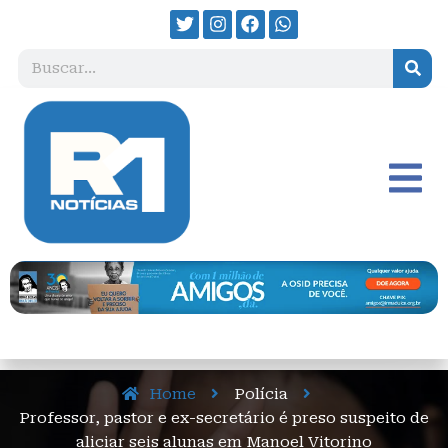
Home
Polícia
Professor, pastor e ex-secretário é preso suspeito de
aliciar seis alunas em Manoel Vitorino