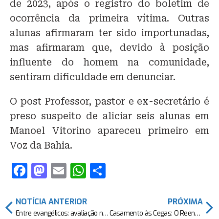
de 2023, após o registro do boletim de
ocorrência da primeira vítima. Outras
alunas afirmaram ter sido importunadas,
mas afirmaram que, devido à posição
influente do homem na comunidade,
sentiram dificuldade em denunciar.
O post Professor, pastor e ex-secretário é
preso suspeito de aliciar seis alunas em
Manoel Vitorino apareceu primeiro em
Voz da Bahia.
F
M
E
W
S
a
a
m
h
h
c
st
ai
at
ar
NOTÍCIA ANTERIOR
PRÓXIMA
e
o
l
s
e
Entre evangélicos: avaliação negativa do governo Lula cai para 39%; positiva sobe para 26%
Casamento às Cegas: O Reencontro chega na Netflix nesta quarta (10)