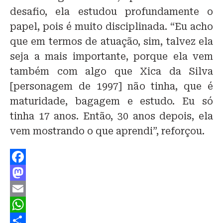
desafio, ela estudou profundamente o
papel, pois é muito disciplinada. “Eu acho
que em termos de atuação, sim, talvez ela
seja a mais importante, porque ela vem
também com algo que
Xica
da Silva
[personagem de 1997] não tinha, que é
maturidade, bagagem e estudo. Eu só
tinha 17 anos. Então, 30 anos depois, ela
vem mostrando o que aprendi”, reforçou.
F
a
M
c
a
E
e
s
m
W