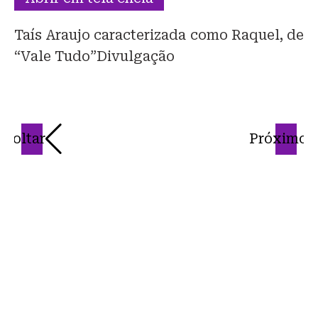
Taís Araujo caracterizada como Raquel, de
“Vale Tudo”
Divulgação
Voltar
Próximo
N
u
R