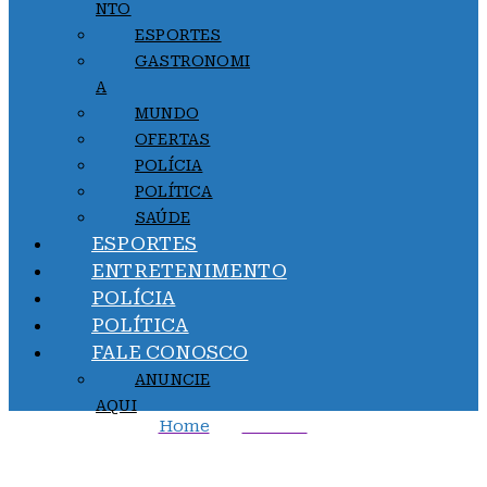
NTO
ESPORTES
GASTRONOMI
A
MUNDO
OFERTAS
POLÍCIA
POLÍTICA
SAÚDE
ESPORTES
ENTRETENIMENTO
POLÍCIA
POLÍTICA
FALE CONOSCO
ANUNCIE
AQUI
Home
Política
PNE: saiba quais são os 18 objetivos do novo plano de
educação; veja lista