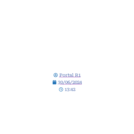
PNE: saiba quais são
os 18 objetivos do
novo plano de
educação; veja lista
Portal R1
30/06/2024
13:42