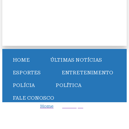
HOME
ÚLTIMAS NOTÍCIAS
ESPORTES
ENTRETENIMENTO
POLÍCIA
POLÍTICA
FALE CONOSCO
Home
Destaque
Petróleo fecha em ligeira queda após dados fracos
sobre corte de juros nos EUA