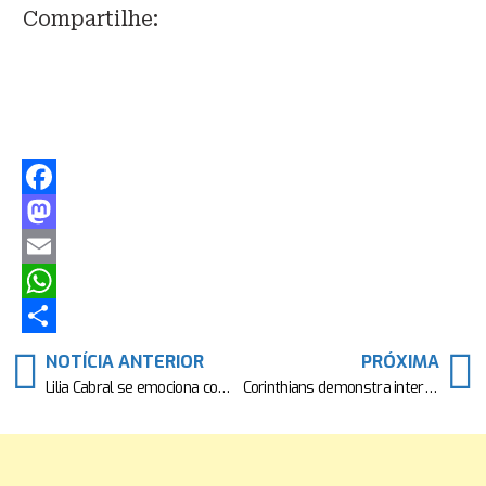
Compartilhe:
Facebook
Mastodon
Email
WhatsApp
Share
NOTÍCIA ANTERIOR
PRÓXIMA
Lilia Cabral se emociona com homenagem de Tony Ramos: “Inesquecível“
Corinthians demonstra interesse em João Schmidt, do Santos