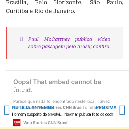
Brasília, Belo Horizonte, São Paulo,
Curitiba e Rio de Janeiro.
Paul McCartney publica vídeo
sobre passagem pelo Brasil; confira
Compartilhe:
F
M
E
W
S
a
a
m
h
h
c
st
ai
at
ar
NOTÍCIA ANTERIOR
PRÓXIMA
e
o
l
s
e
Homem suspeito de envolvimento na morte de agente de limpeza é preso
Neymar publica foto de cochilo durante jogo do Brasil na Copa América
b
d
A