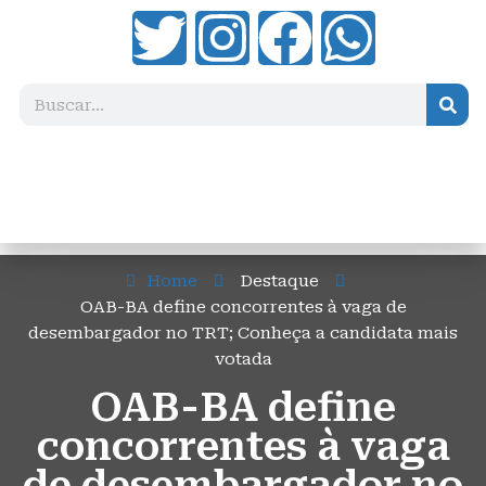
Home
Destaque
OAB-BA define concorrentes à vaga de
desembargador no TRT; Conheça a candidata mais
votada
OAB-BA define
concorrentes à vaga