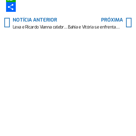
WhatsApp
Share
NOTÍCIA ANTERIOR
PRÓXIMA
Lexa e Ricardo Vianna celebram o casamento dos sonhos: “Foi perfeito!”
Bahia e Vitória se enfrentam no basquete em reencontro após 19 anos