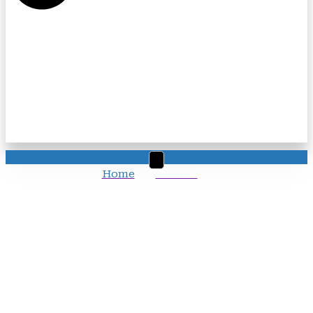
Home
Política
Novo parecer da reforma garante isenção de 60% para
todos os medicamentos
Novo parecer da
reforma garante
isenção de 60% para