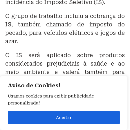
incidência do Imposto Seletivo (IS).
O grupo de trabalho incluiu a cobrança do
IS, também chamado de imposto do
pecado, para veículos elétricos e jogos de
azar.
O IS será aplicado sobre produtos
considerados prejudiciais à saúde e ao
meio ambiente e valerá também para
bebidas açucaradas, como refrigerantes;
Aviso de Cookies!
produtos fumígenos, como cigarros; e
Usamos cookies para exibir publicidade
bebidas alcoólicas.
personalizada!
Para ser aprovado, o projeto sobre a
Aceitar
regulamentação da reforma precisa dos
votos de pelo menos 257 deputados no