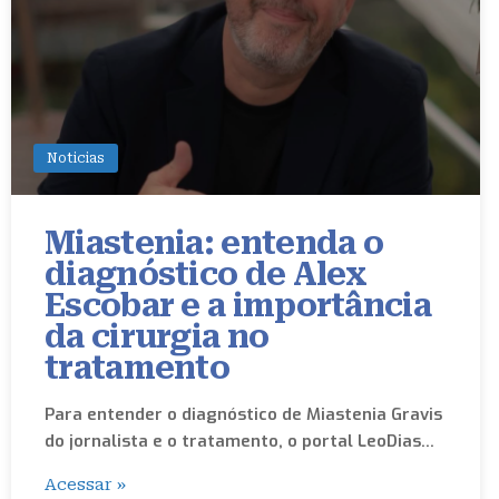
Noticias
Miastenia: entenda o
diagnóstico de Alex
Escobar e a importância
da cirurgia no
tratamento
Para entender o diagnóstico de Miastenia Gravis
do jornalista e o tratamento, o portal LeoDias…
Acessar »