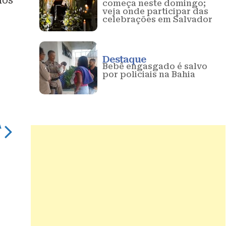
mos
começa neste domingo;
veja onde participar das
celebrações em Salvador
Destaque
Bebê engasgado é salvo
por policiais na Bahia
A
imbledon