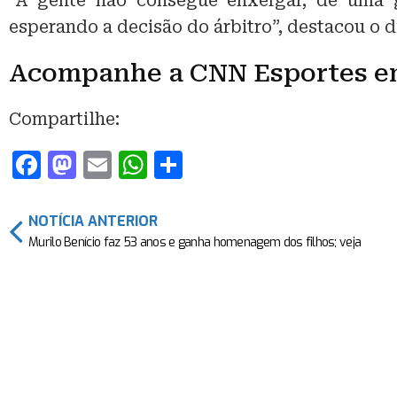
“A gente não consegue enxergar, de uma g
esperando a decisão do árbitro”, destacou o d
Acompanhe a CNN Esportes em
Compartilhe:
F
M
E
W
S
a
a
m
h
h
c
st
ai
at
ar
NOTÍCIA ANTERIOR
e
o
l
s
e
Murilo Benício faz 53 anos e ganha homenagem dos filhos; veja
b
d
A
o
o
p
o
n
p
k