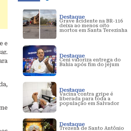
Destaque
Grave acidente na BR-116
deixa ao menos oito
mortos em Santa Terezinha
e e
ar.
Destaque
Ceni valoriza entrega do
ara
Bahia após fim do jejum
da,
Destaque
Vacina contra gripe é
liberada para toda a
população em Salvador
ime
Destaque
Trezena de Santo Antônio