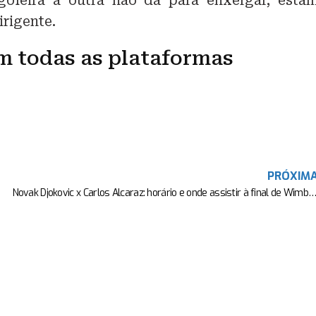
oleira a outra não dá para enxergar, esta
irigente.
 todas as plataformas
PRÓXIM
Novak Djokovic x Carlos Alcaraz: horário e onde assistir à final de W