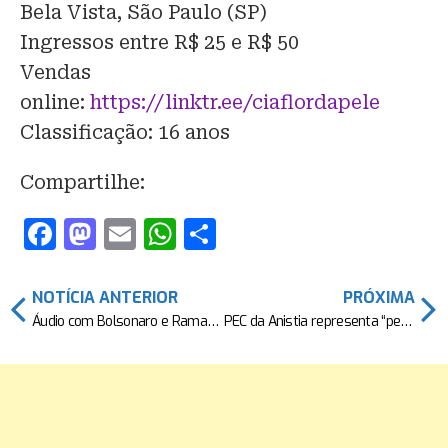
Bela Vista, São Paulo (SP)
Ingressos entre R$ 25 e R$ 50
Vendas
online:
https://linktr.ee/ciaflordapele
Classificação: 16 anos
Compartilhe:
F
M
E
W
S
a
a
m
h
h
c
st
ai
at
ar
NOTÍCIA ANTERIOR
PRÓXIMA
e
o
l
s
e
Áudio com Bolsonaro e Ramagem mostra suposto plano de interferência em investigação, diz PF
PEC da Anistia representa “perdão completo para irregularidades dos partidos políticos“, diz especialista
b
d
A
o
o
p
o
n
p