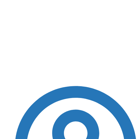
Mulher de 41 anos é
encontrada morta
dentro de casa no
bairro de Tancredo
Neves