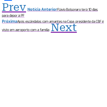
Prev
Share
Notícia Anterior
Flávio Bolsonaro terá 10 dias
para depor à PF
Próxima
Após escândalos com amantes na Copa, presidente da CBF é
Next
visto em aeroporto com a família