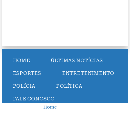
HOME
ÚLTIMAS NOTÍCIAS
ESPORTES
ENTRETENIMENTO
POLÍCIA
POLÍTICA
FALE CONOSCO
Home
Polícia
Mulher de 41 anos é encontrada morta dentro de casa
no bairro de Tancredo Neves