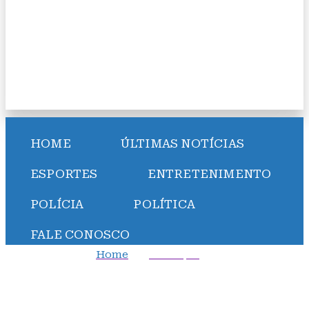
HOME
ÚLTIMAS NOTÍCIAS
ESPORTES
ENTRETENIMENTO
POLÍCIA
POLÍTICA
FALE CONOSCO
Home
Destaque
+Milionária 159: prêmio acumula em R$ 234 milhões;
veja números