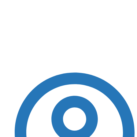
+Milionária 159:
prêmio acumula em
R$ 234 milhões; veja
números