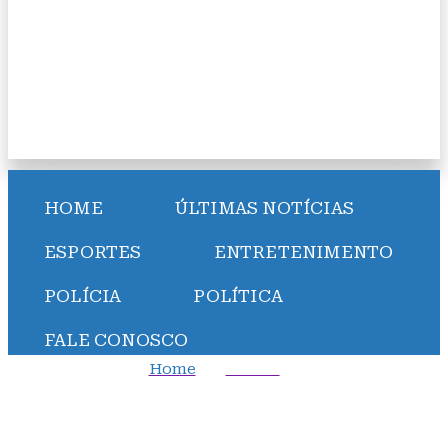
HOME
ÚLTIMAS NOTÍCIAS
ESPORTES
ENTRETENIMENTO
POLÍCIA
POLÍTICA
FALE CONOSCO
Home
Polícia
Médico em Itabuna é acusado por seis mulheres de
abuso sexual durante consultas