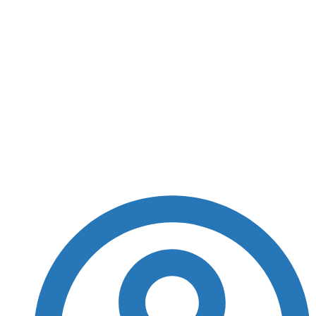
Médico em Itabuna é
acusado por seis
mulheres de abuso
sexual durante
consultas