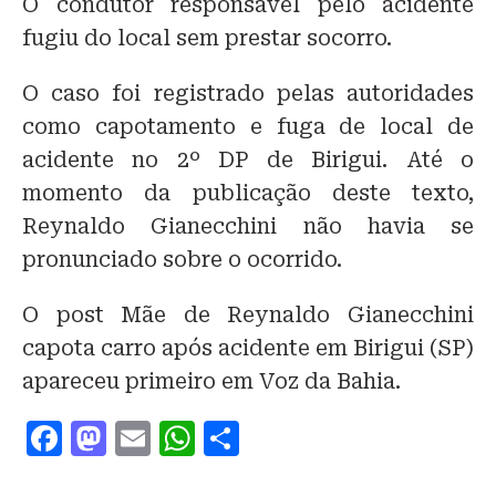
O condutor responsável pelo acidente
fugiu do local sem prestar socorro.
O caso foi registrado pelas autoridades
como capotamento e fuga de local de
acidente no 2º DP de Birigui. Até o
momento da publicação deste texto,
Reynaldo Gianecchini não havia se
pronunciado sobre o ocorrido.
O post Mãe de Reynaldo Gianecchini
capota carro após acidente em Birigui (SP)
apareceu primeiro em Voz da Bahia.
F
M
E
W
S
a
a
m
h
h