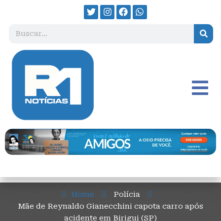
Home
Polícia
Mãe de Reynaldo Gianecchini capota carro após
acidente em Birigui (SP)