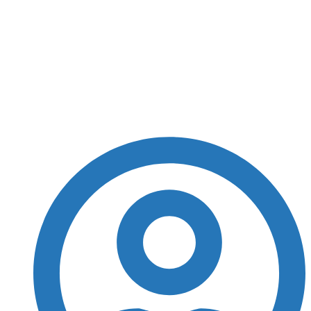
Luana Piovani detona
Pedro Scooby; veja o
que ela disse