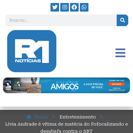
Home
Entretenimento
Lívia Andrade é vítima de matéria do Fofocalizando e
desabafa contra o SBT