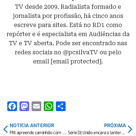
TV desde 2009. Radialista formado e
jornalista por profissão, há cinco anos
escreve para sites. Está no RD1 como
repórter e é especialista em Audiências da
TV e TV aberta. Pode ser encontrado nas
redes sociais no @pcsilvaTV ou pelo
email [email protected].
F
M
E
W
S
a
a
m
h
h
c
st
ai
at
ar
NOTÍCIA ANTERIOR
PRÓXIMA
e
o
l
s
e
PM apreende caminhão com 445 cestas básicas
Série D|: União encara o lanterna do grupo neste domingo jogando fora de casa