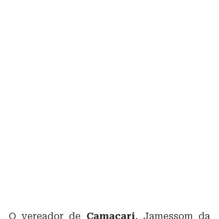
O vereador de
Camaçari
, Jamessom da