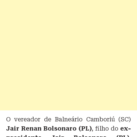
O vereador de Balneário Camboriú (SC)
Jair Renan Bolsonaro (PL)
, filho do
ex-