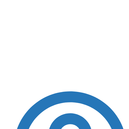
Guajajara sobre
desculpas de Abel
Ferreira, do Palmeiras:
“Importante o
reconhecimento do
erro“