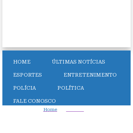
HOME
ÚLTIMAS NOTÍCIAS
ESPORTES
ENTRETENIMENTO
POLÍCIA
POLÍTICA
FALE CONOSCO
Home
Política
Guajajara sobre desculpas de Abel Ferreira, do
Palmeiras: “Importante o reconhecimento do erro“