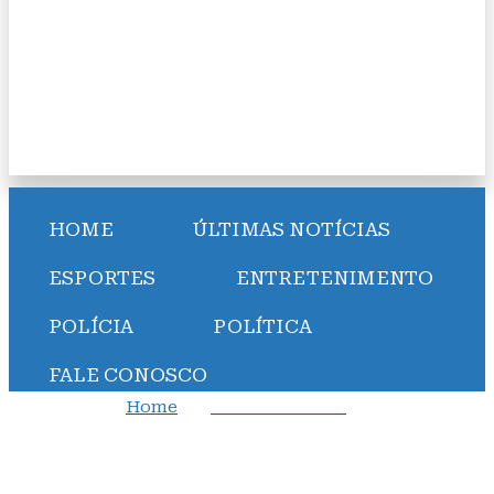
HOME
ÚLTIMAS NOTÍCIAS
ESPORTES
ENTRETENIMENTO
POLÍCIA
POLÍTICA
FALE CONOSCO
Home
Entretenimento
“Gladiador 2“: Pedro Pascal publica foto nos
bastidores do filme com Paul Mescal