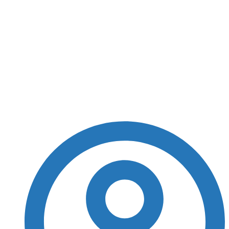
“Gladiador 2“: Pedro
Pascal publica foto
nos bastidores do
filme com Paul Mescal