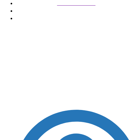
Entretenimento
Ferrari resgata legado de Niki Lauda com pintura
retrô no GP de Monza
Ferrari resgata legado
de Niki Lauda com
pintura retrô no GP de
Monza