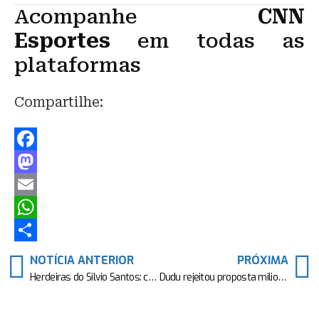
Acompanhe
CNN
Esportes
em todas as
plataformas
Compartilhe:
F
a
M
c
a
E
e
s
m
W
b
t
a
h
S
NOTÍCIA ANTERIOR
PRÓXIMA
o
o
i
a
h
Herdeiras do Silvio Santos: conheça as 6 filhas do apresentador
Dudu rejeitou proposta milionária do Cruzeiro, diz empresário
o
d
l
t
a