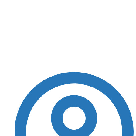
Em lágrimas, Neymar
anuncia
aposentadoria da
Seleção Brasileira