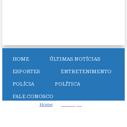
HOME
ÚLTIMAS NOTÍCIAS
ESPORTES
ENTRETENIMENTO
POLÍCIA
POLÍTICA
FALE CONOSCO
Home
Destaque
É muito grave PEC da Anistia retroceder sobre
candidaturas de negros, diz à CNN diretor da
Transparência Partidária