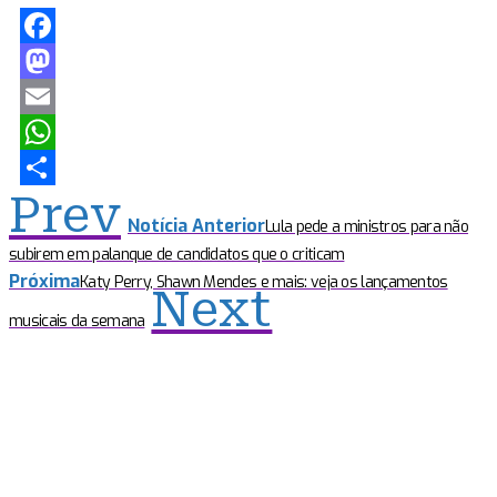
Facebook
Mastodon
Email
WhatsApp
Prev
Share
Notícia Anterior
Lula pede a ministros para não
subirem em palanque de candidatos que o criticam
Próxima
Katy Perry, Shawn Mendes e mais: veja os lançamentos
Next
musicais da semana