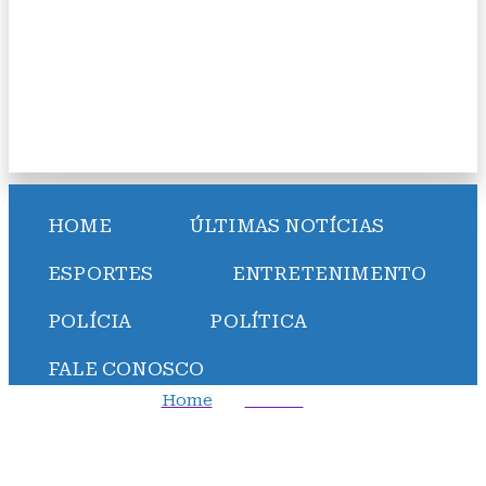
HOME
ÚLTIMAS NOTÍCIAS
ESPORTES
ENTRETENIMENTO
POLÍCIA
POLÍTICA
FALE CONOSCO
Home
Polícia
Dois veículos se envolvem em acidente na BA-001 em
Vera Cruz; Ocupantes saem ilesos