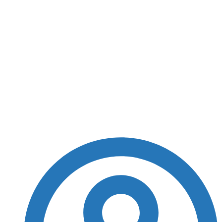
Dois veículos se
envolvem em acidente
na BA-001 em Vera
Cruz; Ocupantes saem
ilesos