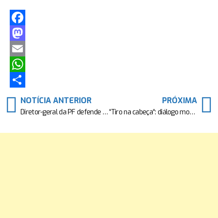
Facebook
Mastodon
Email
WhatsApp
Share
NOTÍCIA ANTERIOR
PRÓXIMA
Diretor-geral da PF defende combate à “disseminação em massa de mentiras“
“Tiro na cabeça“: diálogo mostra plano de ataque contra Alexandre de Moraes, diz PF