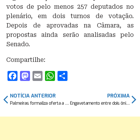
votos de pelo menos 257 deputados no
plenário, em dois turnos de votação.
Depois de aprovadas na Câmara, as
propostas ainda serão analisadas pelo
Senado.
Compartilhe:
F
M
E
W
S
a
a
m
h
h
c
st
ai
at
ar
NOTÍCIA ANTERIOR
PRÓXIMA
e
o
l
s
e
Palmeiras formaliza oferta a Gabigol, do Flamengo; saiba detalhes do negócio
Engavetamento entre dois ônibus e caminhão deixa 16 pessoas feridas em rodovia na Bahia
b
d
A
o
o
p
o
n
p