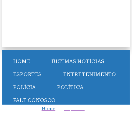
HOME
ÚLTIMAS NOTÍCIAS
ESPORTES
ENTRETENIMENTO
POLÍCIA
POLÍTICA
FALE CONOSCO
Home
Esportes
Darwin Núñez briga com torcedores na arquibancada
após eliminação do Uruguai