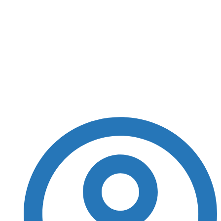
Darwin Núñez briga
com torcedores na
arquibancada após
eliminação do Uruguai