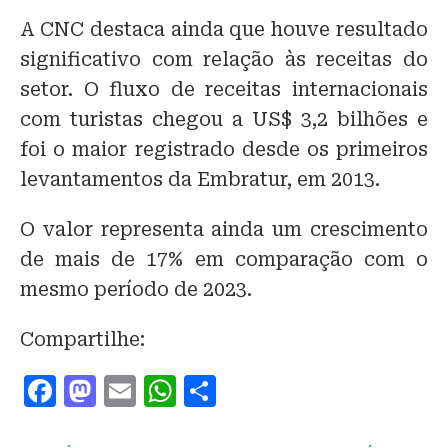
A CNC destaca ainda que houve resultado
significativo com relação às receitas do
setor. O fluxo de receitas internacionais
com turistas chegou a US$ 3,2 bilhões e
foi o maior registrado desde os primeiros
levantamentos da Embratur, em 2013.
O valor representa ainda um crescimento
de mais de 17% em comparação com o
mesmo período de 2023.
Compartilhe:
F
M
E
W
S
a
a
m
h
h