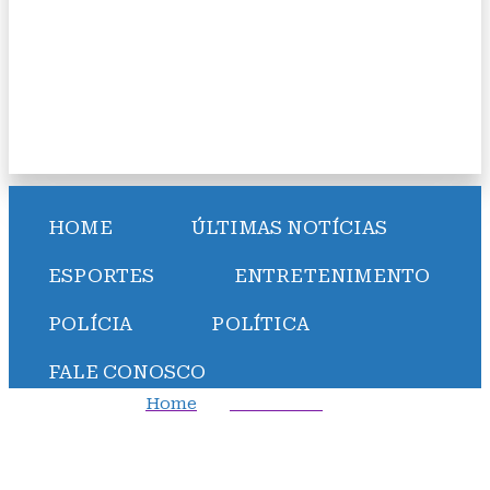
HOME
ÚLTIMAS NOTÍCIAS
ESPORTES
ENTRETENIMENTO
POLÍCIA
POLÍTICA
FALE CONOSCO
Home
Automóvel
Carro de Ayrton Senna é colocado à venda; saiba o
valor