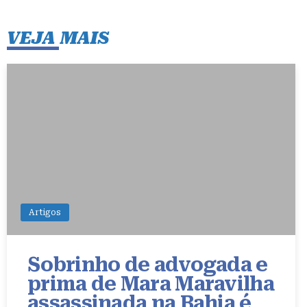
o
o
p
o
n
p
VEJA MAIS
k
Artigos
Sobrinho de advogada e
prima de Mara Maravilha
assassinada na Bahia é